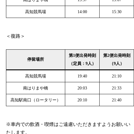
高知競馬場
14:00
15:30
＜復路＞
第1便出発時刻
第2便出発時刻
停留場所
（定員：9人）
（9人）
高知競馬場
19:40
21:10
南はりまや橋
20:03
21:33
高知駅南口（ロータリー）
20:10
21:40
※車内での飲酒・喫煙はご遠慮いただきますようお願いい
たします。