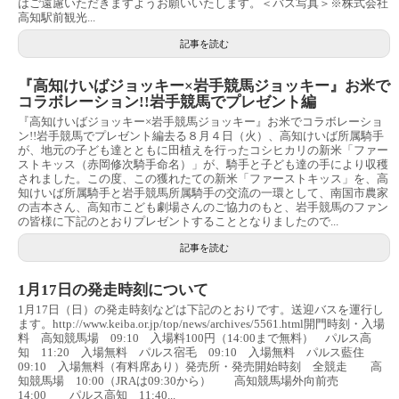
はご遠慮いただきますようお願いいたします。＜バス写真＞※株式会社
高知駅前観光...
記事を読む
『高知けいばジョッキー×岩手競馬ジョッキー』お米で
コラボレーション!!岩手競馬でプレゼント編
『高知けいばジョッキー×岩手競馬ジョッキー』お米でコラボレーショ
ン!!岩手競馬でプレゼント編去る８月４日（火）、高知けいば所属騎手
が、地元の子ども達とともに田植えを行ったコシヒカリの新米「ファー
ストキッス（赤岡修次騎手命名）」が、騎手と子ども達の手により収穫
されました。この度、この獲れたての新米「ファーストキッス」を、高
知けいば所属騎手と岩手競馬所属騎手の交流の一環として、南国市農家
の吉本さん、高知市こども劇場さんのご協力のもと、岩手競馬のファン
の皆様に下記のとおりプレゼントすることとなりましたので...
記事を読む
1月17日の発走時刻について
1月17日（日）の発走時刻などは下記のとおりです。送迎バスを運行し
ます。http://www.keiba.or.jp/top/news/archives/5561.html開門時刻・入場
料 高知競馬場 09:10 入場料100円（14:00まで無料） パルス高
知 11:20 入場無料 パルス宿毛 09:10 入場無料 パルス藍住
09:10 入場無料（有料席あり）発売所・発売開始時刻 全競走 高
知競馬場 10:00（JRAは09:30から） 高知競馬場外向前売
14:00 パルス高知 11:40...