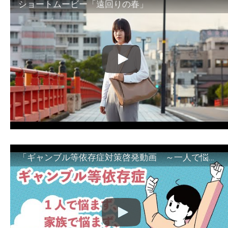
ショートムービー「遠回りの春」
「ギャンブル等依存症対策啓発動画 ～一人で悩まず、家族で悩まず、まず！相談機関へ～」