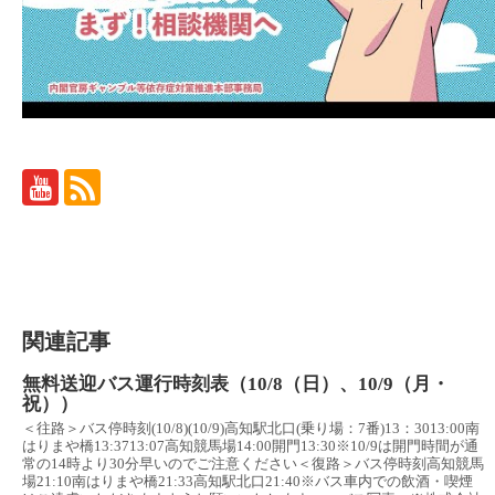
関連記事
無料送迎バス運行時刻表（10/8（日）、10/9（月・
祝））
＜往路＞バス停時刻(10/8)(10/9)高知駅北口(乗り場：7番)13：3013:00南
はりまや橋13:3713:07高知競馬場14:00開門13:30※10/9は開門時間が通
常の14時より30分早いのでご注意ください＜復路＞バス停時刻高知競馬
場21:10南はりまや橋21:33高知駅北口21:40※バス車内での飲酒・喫煙