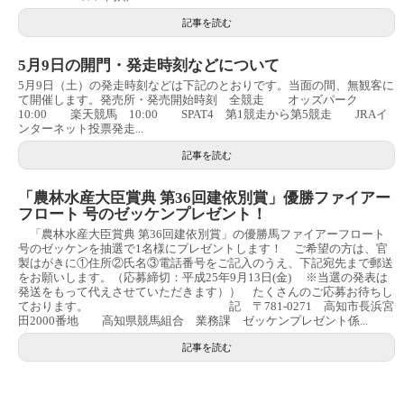
記事を読む
5月9日の開門・発走時刻などについて
5月9日（土）の発走時刻などは下記のとおりです。当面の間、無観客に
て開催します。発売所・発売開始時刻 全競走 オッズパーク
10:00 楽天競馬 10:00 SPAT4 第1競走から第5競走 JRAイ
ンターネット投票発走...
記事を読む
「農林水産大臣賞典 第36回建依別賞」優勝ファイアー
フロート 号のゼッケンプレゼント！
「農林水産大臣賞典 第36回建依別賞」の優勝馬ファイアーフロート
号のゼッケンを抽選で1名様にプレゼントします！ ご希望の方は、官
製はがきに①住所②氏名③電話番号をご記入のうえ、下記宛先まで郵送
をお願いします。（応募締切：平成25年9月13日(金) ※当選の発表は
発送をもって代えさせていただきます）） たくさんのご応募お待ちし
ております。 記 〒781-0271 高知市長浜宮
田2000番地 高知県競馬組合 業務課 ゼッケンプレゼント係...
記事を読む