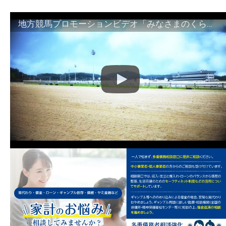
地方競馬プロモーションビデオ「みなさまのくらしのために」30秒篇｜NAR公式