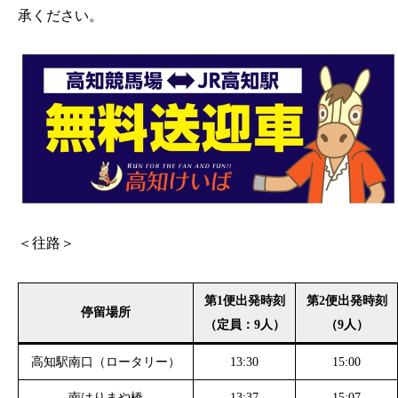
承ください。
＜往路＞
第1便出発時刻
第2便出発時刻
停留場所
（定員：9人）
（9人）
高知駅南口（ロータリー）
13:30
15:00
南はりまや橋
13:37
15:07