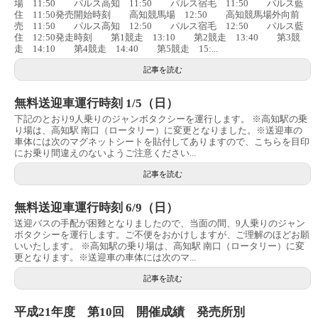
場 11:50 パルス高知 11:50 パルス宿毛 11:50 パルス藍
住 11:50発売開始時刻 高知競馬場 12:50 高知競馬場外向前
売 11:50 パルス高知 12:50 パルス宿毛 12:50 パルス藍
住 12:50発走時刻 第1競走 13:10 第2競走 13:40 第3競
走 14:10 第4競走 14:40 第5競走 15:...
記事を読む
無料送迎車運行時刻 1/5（日）
下記のとおり9人乗りのジャンボタクシーを運行します。 ※高知駅の乗
り場は、高知駅 南口（ロータリー）に変更となりました。※送迎車の
車体には次のマグネットシートを貼付してありますので、こちらを目印
にお乗り間違えのないようご注意ください...
記事を読む
無料送迎車運行時刻 6/9（日）
送迎バスの手配が困難となりましたので、当面の間、9人乗りのジャン
ボタクシーを運行します。ご不便をおかけしますが、ご理解のほどお願
いいたします。 ※高知駅の乗り場は、高知駅 南口（ロータリー）に変
更となります。※送迎車の車体には次のマ...
記事を読む
平成21年度 第10回 開催成績 発売所別