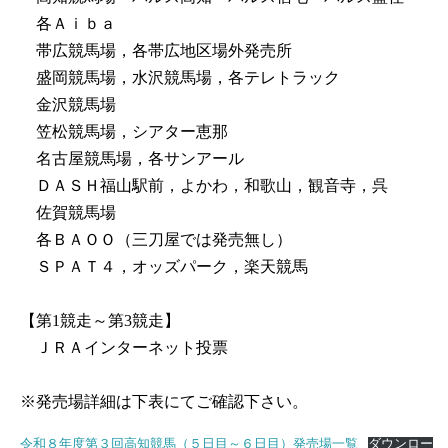
各Ａｉｂａ
帯広競馬場，各帯広地区場外発売所
盛岡競馬場，水沢競馬場，各テレトラック
金沢競馬場
笠松競馬場，シアター恵那
名古屋競馬場，各サンアール
ＤＡＳＨ福山駅前，よかわ，和歌山，観音寺，呉
佐賀競馬場
各ＢＡＯＯ（三刀屋では発売無し）
ＳＰＡＴ４，オッズパーク，楽天競馬
【第1競走～第3競走】
ＪＲＡインターネット投票
※発売場詳細は下表にてご確認下さい。
令和８年度第３回高知競馬（５日目～６日目）発売場一覧
ダウンロー