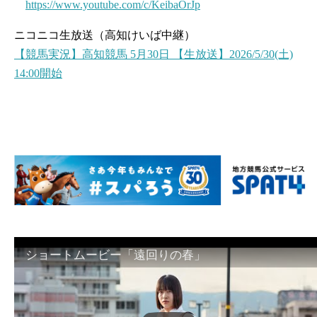
https://www.youtube.com/c/KeibaOrJp
ニコニコ生放送（高知けいば中継）
【競馬実況】高知競馬 5月30日 【生放送】2026/5/30(土)
14:00開始
ショートムービー「遠回りの春」