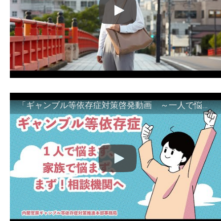
「ギャンブル等依存症対策啓発動画 ～一人で悩まず、家族で悩まず、まず！相談機関へ～」