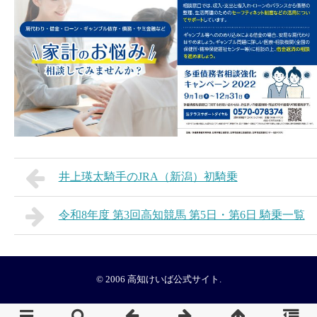
井上瑛太騎手のJRA（新潟）初騎乗
令和8年度 第3回高知競馬 第5日・第6日 騎乗一覧
© 2006
高知けいば公式サイト
.