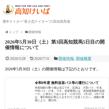
通年ナイター“夜さ恋ナイター”の高知競馬場
トップ
開催情報
2026年5月30日（土）第3回高知競馬5日目の開
催情報について
2026/5/28
2026/7/31
開催情報
,
開催概要
2026年5月30日（土）の開催情報は下記のとおりです。
令和8年度 無料送迎バス等の運行について
JR高知駅の乗り場は北口です。定員は 大型バス：45名
中型バス：27名 です。送迎車両には「高知競馬無料送迎
バス」と表示してあります。12月31日、1月1日、3月17日
は、運行時刻が異なりますのでご注意ください。諸般の事
情により、運行内...
2026-03-31 17:51
www.keiba.or.jp