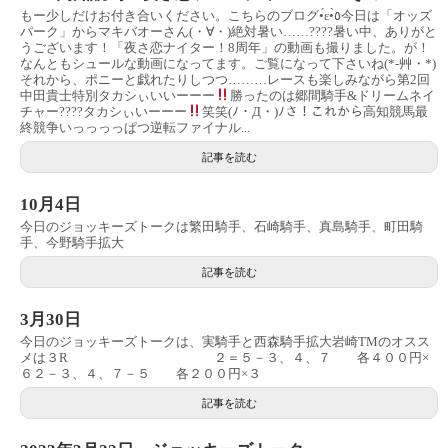
もー少しだけお付き合いください。こちらのブログ•́ε•̀٥今日は「オッズ
パーク」からマキバオーさん(・∀・)絶対暑い……????暑い中、ありがと
うございます！「夜さ恋ナイター！8周年」の動画も撮りました。が！
なんともシュールな動画になってます。ご覧になって下さいね(*-艸・*)
それから、ポニーと戯れたりしつつ………レースも楽しみながら第2回
中田貴士特別タカシぃいいーーー
勝ったのは郷間騎手&ドリームネイ
チャー????タカシぃいーーー
笑笑(ﾉ・Д・)ﾉさ！これから高知競馬最
終競争いっっっっぱつ逆転ファイナル...
記事を読む
10月4日
今日のジョッキーズトークは繁田騎手、石崎騎手、真島騎手、町田騎
手、今野騎手拡大
記事を読む
3月30日
今日のジョッキーズトークは、実騎手と西森騎手拡大岩崎TMのオスス
メは３R ２＝５－３、４、７ 各４００円×
６２－３、４、７－５ 各２００円×３
記事を読む