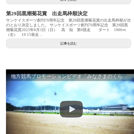
第29回黒潮菊花賞 出走馬枠順決定
サンケイスポーツ創刊70周年記念 第29回黒潮菊花賞の出走馬枠順が次
のとおり決定しました。 サンケイスポーツ創刊70周年記念 第29回黒
潮菊花賞2025年8月3日（日） 高 知 第9競走 ダート 1900ｍ
（右） 19:15発走 ...
記事を読む
地方競馬プロモーションビデオ「みなさまのくらしのために」30秒篇｜NAR公式