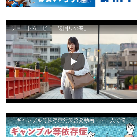
ショートムービー「遠回りの春」
「ギャンブル等依存症対策啓発動画 ～一人で悩まず、家族で悩まず、まず！相談機関へ～」