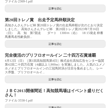
ファイル 2369-1.pdf
記事を読む
第20回トレノ賞 出走予定馬枠順決定
高知さんさんテレビ杯 第20回トレノ賞の出走馬枠順が次のとおり決定
しました。 高知さんさんテレビ杯 第20回トレノ賞2023年7月16日
（日） 高 知 第7競走 ダート 1300ｍ（右） 18:15発走 枠番
馬番馬名性齢負担...
記事を読む
完全復活のプリフロオールイン 二十四万石賞連覇
4月12日（日）［第1回高知競馬第4日］株式会社高知広告センター協賛
第42回二十四万石賞（4歳以上 1,900m）を実施しました。人気のユメノ
ホノオとプリフロオールインの三冠馬対決が注目を集めました。 レー
ス序盤、プリフロオールイ...
記事を読む
ＪＢＣ2013開催間近！高知競馬場はイベント盛りだく
さん！
ファイル 3558-1.pdf
記事を読む