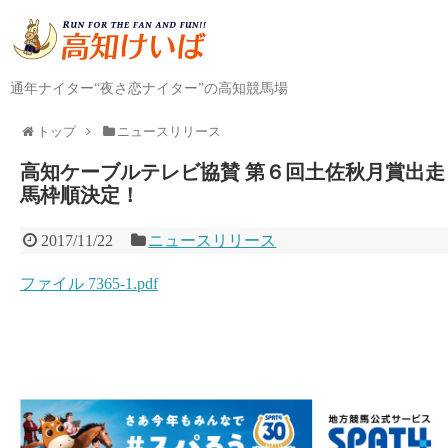
通年ナイター“夜さ恋ナイター”の高知競馬場
トップ
ニュースリリース
高知ケーブルテレビ協賛 第６回土佐秋月賞出走
馬枠順決定！
2017/11/22
ニュースリリース
ファイル 7365-1.pdf