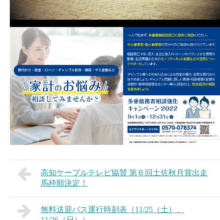
高知ケーブルテレビ協賛 第６回土佐秋月賞出走
馬枠順決定！
無料送迎バス運行時刻表（11/25（土）、
11/26（日））