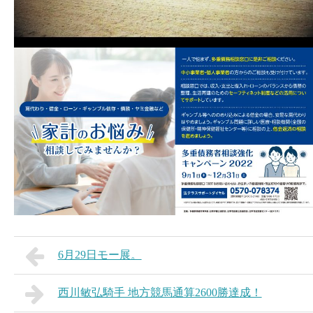
6月29日モー展。
西川敏弘騎手 地方競馬通算2600勝達成！