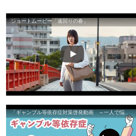
ショートムービー「遠回りの春」
「ギャンブル等依存症対策啓発動画 ～一人で悩まず、家族で悩まず、まず！相談機関へ～」