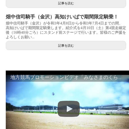
記事を読む
畑中信司騎手（金沢）高知けいばで期間限定騎乗！
畑中信司騎手（金沢）が令和3年4月8日から令和3年7月4日までの間、
高知けいばで期間限定騎乗します。紹介式を4月10日（土）第4競走確定
後（16時40分ごろ）にスタンド前ステージで行います。皆様のご声援を
よろしくお願い...
記事を読む
地方競馬プロモーションビデオ「みなさまのくらしのために」30秒篇｜NAR公式