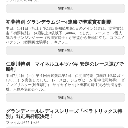
ファイル 6707-1.pdf
記事を読む
初夢特別 グランデラムジー4連勝で準重賞初制覇
本日、1月1日（祝土）第13回高知競馬第1日のメイン競走は、準重賞競
走「初夢特別」（4歳以上B級以下 1,400m）でした。 レースは、2番人
気のサザンジンジャー（宮川実騎手）が序盤から先頭に立ち、コウエイ
バクシン（郷間勇太騎手）、キクノ...
記事を読む
仁淀川特別 マイネルユキツバキ 安定のレース運びで
勝利
本日7月1日（土）第４回高知競馬第5日、仁淀川特別（3歳以上B級以下
1,400m）を実施しました。 レースは、ジュヴゼーム(畑中信司騎手)、ダ
ノングリスター(所蛍騎手)、サイセイセイ(上田将司騎手)らが先団を形
成、人気を集めたヘル...
記事を読む
グランディールレディスシリーズ「ベラトリックス特
別」出走馬枠順決定！
ファイル 4677-1.pdf