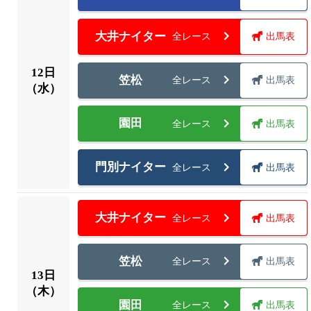
大井ナイター
全レース
出馬表
12
日
笠松
全レース
出馬表
（水）
園田
全レース
出馬表
門別ナイター
全レース
出馬表
大井ナイター
全レース
出馬表
笠松
全レース
出馬表
13
日
（木）
園田
全レース
出馬表