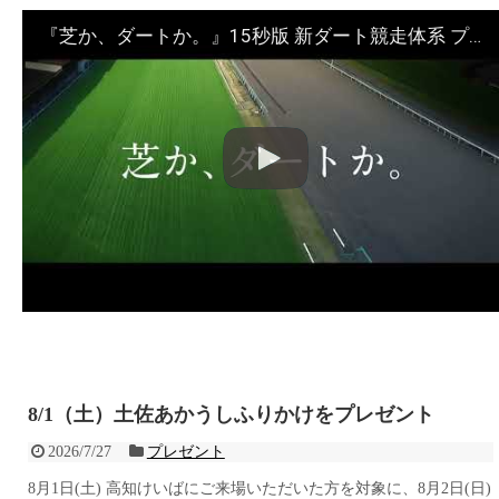
『芝か、ダートか。』15秒版 新ダート競走体系 プロモーションムービー
8/1（土）土佐あかうしふりかけをプレゼント
2026/7/27
プレゼント
8月1日(土) 高知けいばにご来場いただいた方を対象に、8月2日(日)