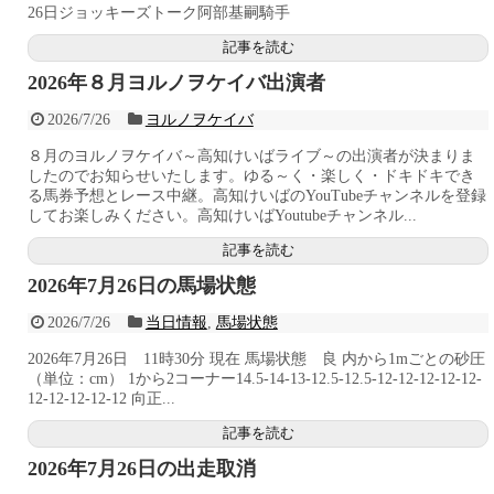
26日ジョッキーズトーク阿部基嗣騎手
記事を読む
2026年８月ヨルノヲケイバ出演者
2026/7/26
ヨルノヲケイバ
８月のヨルノヲケイバ～高知けいばライブ～の出演者が決まりま
したのでお知らせいたします。ゆる～く・楽しく・ドキドキでき
る馬券予想とレース中継。高知けいばのYouTubeチャンネルを登録
してお楽しみください。高知けいばYoutubeチャンネル...
記事を読む
2026年7月26日の馬場状態
2026/7/26
当日情報
,
馬場状態
2026年7月26日 11時30分 現在 馬場状態 良 内から1mごとの砂圧
（単位：cm） 1から2コーナー14.5-14-13-12.5-12.5-12-12-12-12-12-
12-12-12-12-12 向正...
記事を読む
2026年7月26日の出走取消