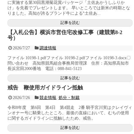
に実施する第30回黒潮菊花賞パッケージ「土佐あかうしふりか
け」を先着でプレゼントします。 早いところでは新米の時期とな
りました。高知が誇るブランド牛による‶土佐あ...
記事を読む
【入札公告】横浜市営住宅改修工事（建競第8-2
号）
2026/7/27
調達情報
ファイル 10198-1.pdfファイル 10198-2.pdfファイル 10198-3.docx〇
問い合わせ 高知県競馬組合事務局管理課 住所：高知県高知市
長浜宮田2000番地 電話：088-841-5123
記事を読む
戒告 鞭使用ガイドライン抵触
2026/7/26
競走情報
,
処分・制裁
令和8年度 第6回 第4日 第4競走 2番 騎手宮川実はクレイヴィ
ンオナー号に騎乗したところ、最後の直線において、むちの使用
に関するガイドラインに抵触したため、戒告。
記事を読む