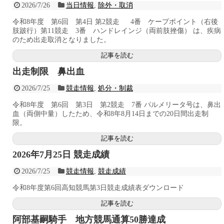
2026/7/26
当日情報
,
除外・取消
令和8年度 第6回 第4日 第2競走 4番 ケープポイント（右後
肢跛行）第11競走 3番 ハンドレインジ（両前肢挫傷） は、疾病
のため出走取消となりました。
記事を読む
出走制限 鼻出血
2026/7/25
競走情報
,
処分・制裁
令和8年度 第6回 第3日 第2競走 7番 パルメリータ号は、鼻出
血（両側中量）したため、令和8年8月14日までの20日間出走制
限。
記事を読む
2026年7月25日 競走成績
2026/7/25
競走情報
,
競走成績
令和8年度第6回高知競馬第3日競走成績表ダウンロード
記事を読む
阿部基嗣騎手 地方競馬通算50勝達成