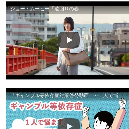
ショートムービー「遠回りの春」
「ギャンブル等依存症対策啓発動画 ～一人で悩まず、家族で悩まず、まず！相談機関へ～」