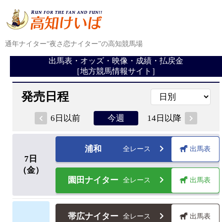
通年ナイター“夜さ恋ナイター”の高知競馬場
出馬表・オッズ・映像・成績・払戻金
［地方競馬情報サイト］
発売日程
6日以前
14日以降
今週
浦和
全レース
出馬表
7
日
（金）
園田ナイター
全レース
出馬表
帯広ナイター
全レース
出馬表