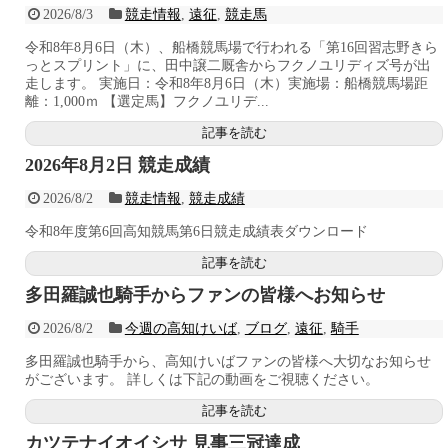
2026/8/3
競走情報
,
遠征
,
競走馬
令和8年8月6日（木）、船橋競馬場で行われる「第16回習志野きら
っとスプリント」に、田中譲二厩舎からフクノユリディズ号が出
走します。 実施日：令和8年8月6日（木）実施場：船橋競馬場距
離：1,000ｍ 【選定馬】フクノユリデ...
記事を読む
2026年8月2日 競走成績
2026/8/2
競走情報
,
競走成績
令和8年度第6回高知競馬第6日競走成績表ダウンロード
記事を読む
多田羅誠也騎手からファンの皆様へお知らせ
2026/8/2
今週の高知けいば
,
ブログ
,
遠征
,
騎手
多田羅誠也騎手から、高知けいばファンの皆様へ大切なお知らせ
がございます。 詳しくは下記の動画をご視聴ください。
記事を読む
カツテナイオイシサ 見事三冠達成