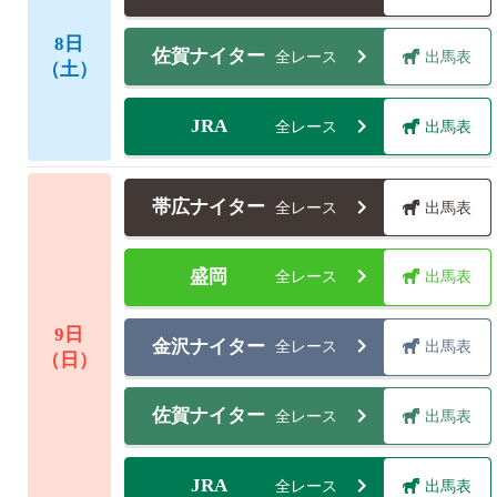
8
日
佐賀ナイター
全レース
出馬表
（土）
JRA
全レース
出馬表
帯広ナイター
全レース
出馬表
盛岡
全レース
出馬表
9
日
金沢ナイター
全レース
出馬表
（日）
佐賀ナイター
全レース
出馬表
JRA
全レース
出馬表