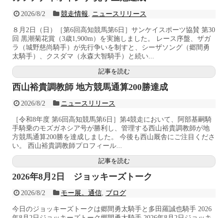
2026/8/2
競走情報
,
ニュースリリース
８月2日（日）［第6回高知競馬第6日］サンケイスポーツ協賛 第30
回 黒潮菊花賞（3歳1,900m）を実施しました。 レース序盤、ザガ
ラ（城野慈尚騎手）が先行争いを制すと、シーザソング（郷間勇
太騎手）、クスダマ（永森大智騎手）と続い...
記事を読む
西山裕貴調教師 地方競馬通算200勝達成
2026/8/2
ニュースリリース
［令和8年度 第6回高知競馬第6日］第4競走において、阿部基嗣騎
手騎乗のモズガネシア号が勝利し、管理する西山裕貴調教師が地
方競馬通算200勝を達成しました。 今後も西山厩舎にご注目くださ
い。 西山裕貴調教師プロフィール...
記事を読む
2026年8月2日 ジョッキーズトーク
2026/8/2
モー展。通信
,
ブログ
今日のジョッキーズトークは郷間勇太騎手と多田羅誠也騎手 2026
年8月2日ジョッキーズトーク郷間勇太騎手 2026年8月2日ジョッキ