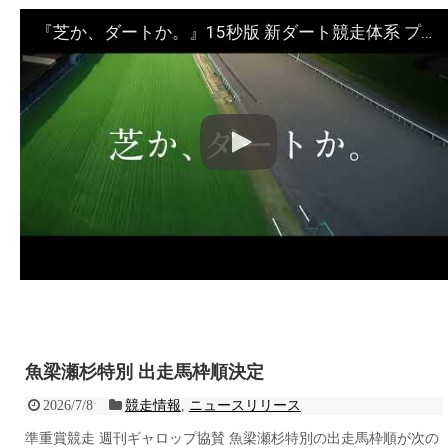
『芝か、ダートか。』15秒版 新ダート競走体系 プロモーションムービー
魚梁瀬杉特別 出走馬枠順決定
2026/7/8
競走情報
,
ニュースリリース
準重賞競走 週刊ギャロップ協賛 魚梁瀬杉特別の出走馬枠順が次の