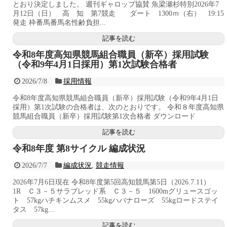
とおり決定しました。 週刊ギャロップ協賛 魚梁瀬杉特別2026年7
月12日（日） 高 知 第7競走 ダート 1300ｍ（右） 19:15
発走 枠番馬番馬名性齢負担...
記事を読む
令和8年度高知県競馬組合職員（新卒）採用試験
（令和9年4月1日採用）第1次試験合格者
2026/7/8
採用情報
令和8年度高知県競馬組合職員（新卒）採用試験（令和9年4月1日
採用）第1次試験の合格者は、次のとおりです。 令和８年度高知県
競馬組合職員（新卒）採用試験第1次合格者 ダウンロード
記事を読む
令和8年度 第8サイクル 編成状況
2026/7/7
編成状況
,
競走情報
2026年7月6日現在 令和8年度第5回高知競馬第5日（2026.7.11）
1R Ｃ３－５サラブレッド系 Ｃ３－５ 1600mグリュースゴッ
ト 57kgハチキンムスメ 55kgハバナローズ 55kgロードステイ
タス 57kg...
記事を読む