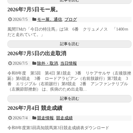
2026年7月5日モー展。
2026/7/5
モー展。通信
,
ブログ
風間TMの「今日の特注馬」は5R 6番 クリュメノス 「1400ｍ
だと走れていて。」
記事を読む
2026年7月5日の出走取消
2026/7/5
除外・取消
,
当日情報
令和8年度 第5回 第4日 第1競走 3番 リケアサルサ（左後肢挫
跖）第6競走 3番 ロードアラビアン（右前肢跛行）第7競走 3
番 エリジブル（右前跛行）第8競走 2番 アンファンテリブル
（左腕節部挫創） は、疾病のため出走取...
記事を読む
2026年7月4日 競走成績
2026/7/4
競走情報
,
競走成績
令和8年度第5回高知競馬第3日競走成績表ダウンロード