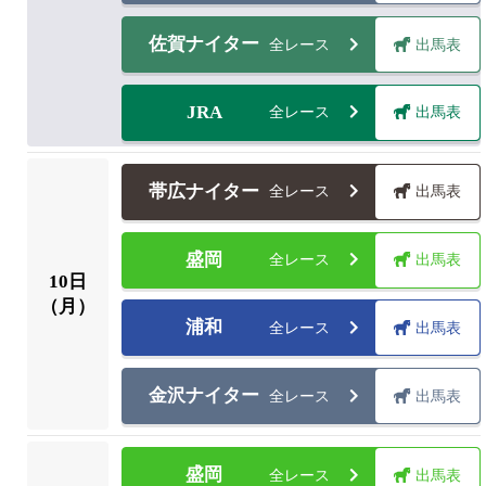
佐賀ナイター
全レース
出馬表
JRA
全レース
出馬表
帯広ナイター
全レース
出馬表
盛岡
全レース
出馬表
10
日
（月）
浦和
全レース
出馬表
金沢ナイター
全レース
出馬表
盛岡
全レース
出馬表