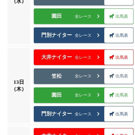
（水）
園田
全レース
出馬表
門別ナイター
全レース
出馬表
大井ナイター
全レース
出馬表
笠松
全レース
出馬表
13
日
（木）
園田
全レース
出馬表
門別ナイター
全レース
出馬表